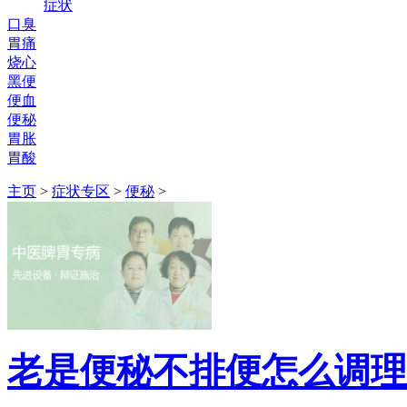
症状
口臭
胃痛
烧心
黑便
便血
便秘
胃胀
胃酸
主页
>
症状专区
>
便秘
>
老是便秘不排便怎么调理