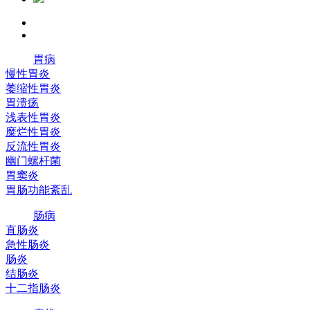
胃病
慢性胃炎
萎缩性胃炎
胃溃疡
浅表性胃炎
糜烂性胃炎
反流性胃炎
幽门螺杆菌
胃窦炎
胃肠功能紊乱
肠病
直肠炎
急性肠炎
肠炎
结肠炎
十二指肠炎